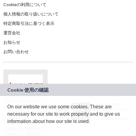
Cookieの利用について
個人情報の取り扱いについて
特定商取引法に基づく表示
運営会社
お知らせ
お問い合わせ
本サービスは、NTT
JASRAC許諾番号：
On our website we use some cookies. These are
ドコモグループの新
9024936001Y45037
規事業創出プログラ
necessary for our site to work properly and to give us
JASRAC許諾番号：
ム「docomo
9024936002Y45040
information about how our site is used.
STARTUP」を通じて
企画され、株式会社
teketにより運営され