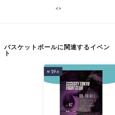
イト
バスケットボールに関連するイベン
ト
19
8/
水