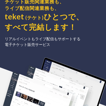
チケット販売関連業務も、
ライブ配信関連業務も、
teket
ひとつで、
(テケト)
すべて完結
します
！
リアルイベントもライブ配信もサポートする
電子チケット販売サービス