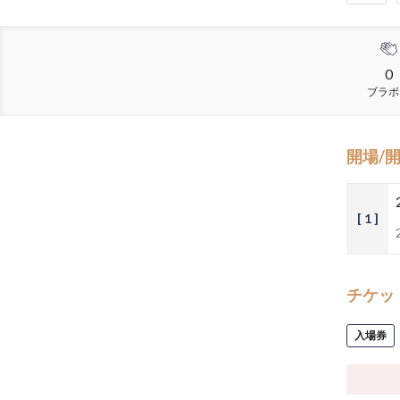
0
ブラボ
開場/
[ 1 ]
チケッ
入場券