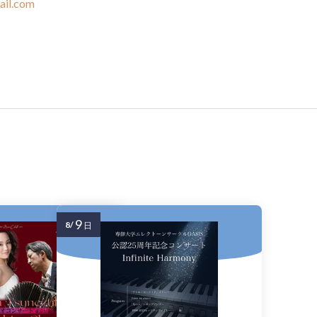
il.com
9
8/
日