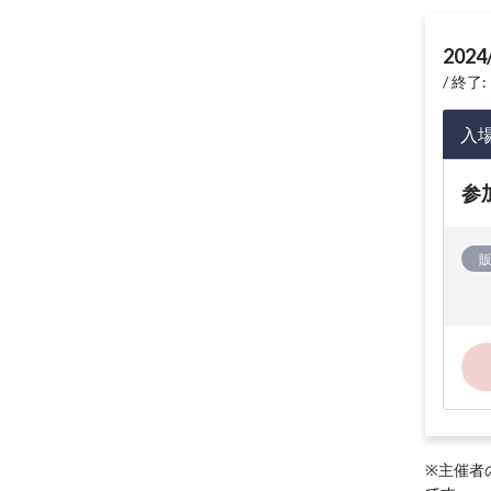
2024
終了: 
入
参
※主催者