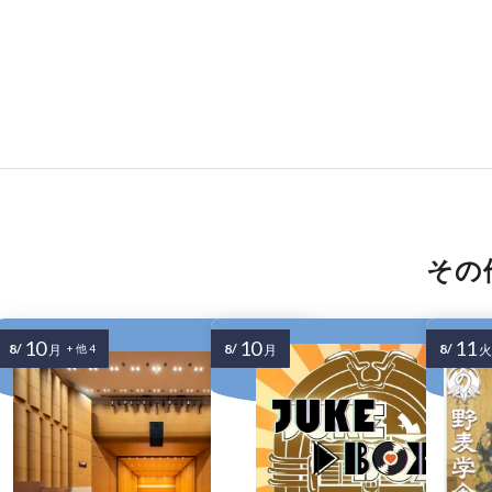
その
10
10
11
8/
8/
8/
月
+ 他 4
月
火