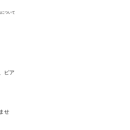
法について
、ピア
ませ