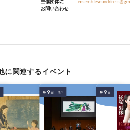
主催団体に
ensemblesounddress@gma
お問い合わせ
他に関連するイベント
9
9
8/
8/
日
+ 他 1
日