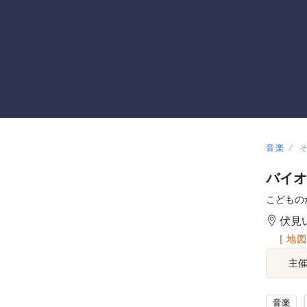
音楽
バイオ
こどもの
伏見
[ 地
主
音楽