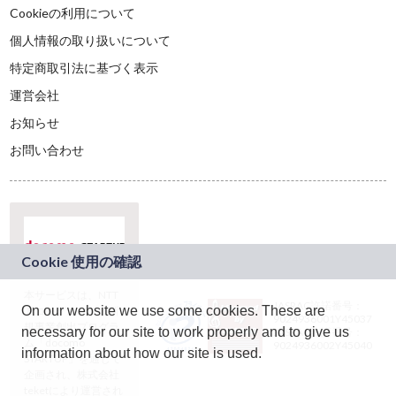
Cookieの利用について
個人情報の取り扱いについて
特定商取引法に基づく表示
運営会社
お知らせ
お問い合わせ
本サービスは、NTT
JASRAC許諾番号：
On our website we use some cookies. These are
ドコモグループの新
9024936001Y45037
規事業創出プログラ
necessary for our site to work properly and to give us
JASRAC許諾番号：
ム「docomo
9024936002Y45040
information about how our site is used.
STARTUP」を通じて
企画され、株式会社
teketにより運営され