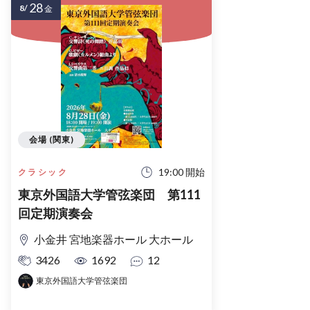
28
8/
金
会場 (関東)
19:00 開始
クラシック
東京外国語大学管弦楽団 第111
回定期演奏会
小金井 宮地楽器ホール 大ホール
3426
1692
12
東京外国語大学管弦楽団