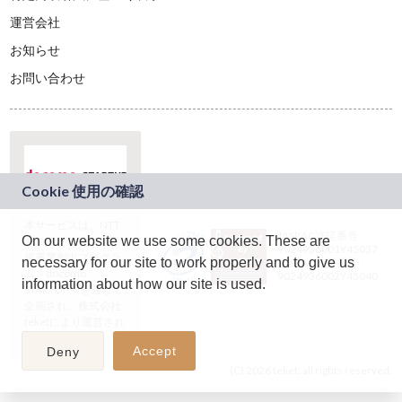
運営会社
お知らせ
お問い合わせ
本サービスは、NTT
JASRAC許諾番号：
On our website we use some cookies. These are
ドコモグループの新
9024936001Y45037
規事業創出プログラ
necessary for our site to work properly and to give us
JASRAC許諾番号：
ム「docomo
9024936002Y45040
information about how our site is used.
STARTUP」を通じて
企画され、株式会社
teketにより運営され
ています。
Accept
Deny
(C) 2026 teket. all rights reserved.