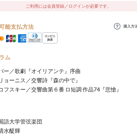
ご利用には会員登録／ログインが必要です。
可能支払方法
購入方
ラム
バー／歌劇『オイリアンテ』序曲
リョーニス／交響詩『森の中で』
コフスキー／交響曲第６番 ロ短調 作品74『悲愴』
国語大学管弦楽団
清水醍輝