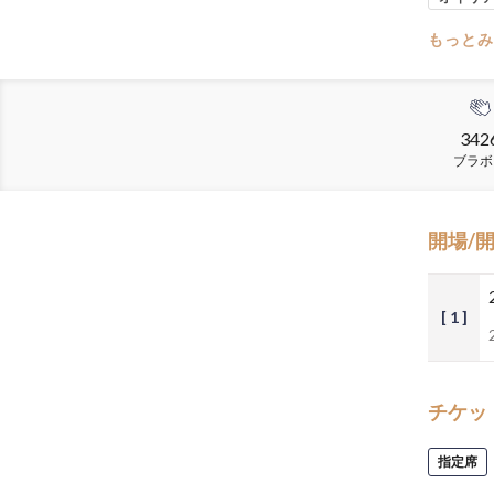
もっとみ
342
ブラボ
開場/
[ 1 ]
チケッ
指定席