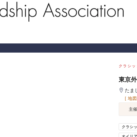
クラシッ
東京外
たま
[ 地
主
クラシ
オイリ