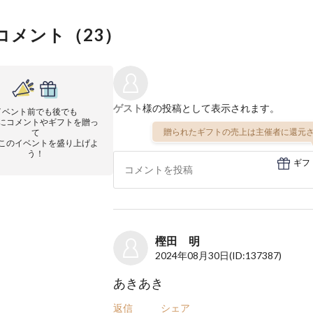
コメント（
23
）
ゲスト
様の投稿として表示されます。
イベント前でも後でも
にコメントやギフトを贈っ
贈られたギフトの売上は主催者に還元さ
て
このイベントを盛り上げよ
う！
ギフ
樫田 明
2024年08月30日
(ID:137387)
あきあき
返信
シェア