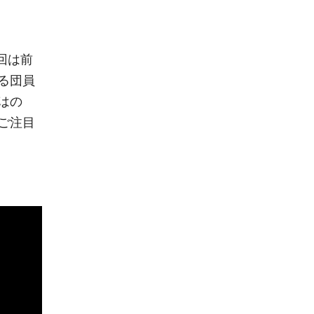
回は前
る団員
はの
ご注目