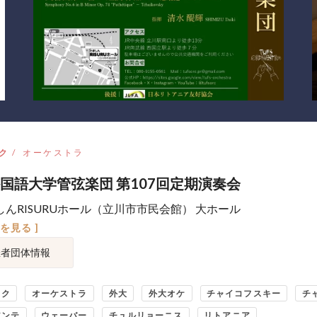
ク
オーケストラ
国語大学管弦楽団 第107回定期演奏会
しんRISURUホール（立川市市民会館） 大ホール
図を見る ]
催者団体情報
ック
オーケストラ
外大
外大オケ
チャイコフスキー
チ
アンテ
ウェーバー
チュルリョーニス
リトアニア