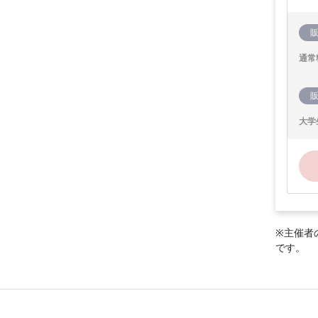
通常
大学
※主催者
です。