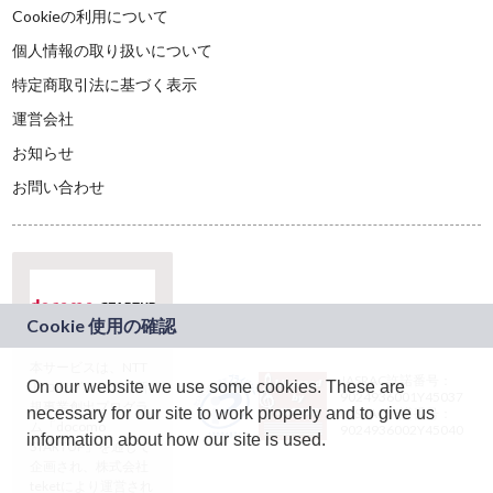
Cookieの利用について
個人情報の取り扱いについて
特定商取引法に基づく表示
運営会社
お知らせ
お問い合わせ
本サービスは、NTT
JASRAC許諾番号：
On our website we use some cookies. These are
ドコモグループの新
9024936001Y45037
規事業創出プログラ
necessary for our site to work properly and to give us
JASRAC許諾番号：
ム「docomo
9024936002Y45040
information about how our site is used.
STARTUP」を通じて
企画され、株式会社
teketにより運営され