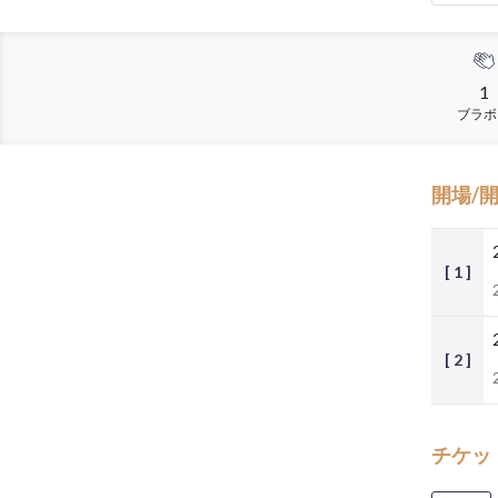
1
ブラボ
開場/
[ 1 ]
[ 2 ]
チケッ