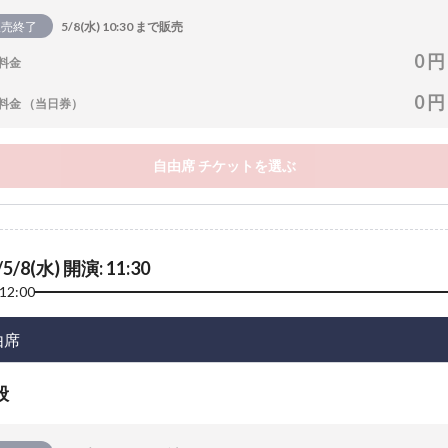
販売終了
5/8(水) 10:30 まで販売
0 円
料金
0 円
料金 （当日券）
自由席 チケットを選ぶ
/5/8(水) 開演: 11:30
12:00
由席
般