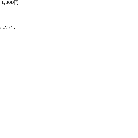
~
1,000
円
法について