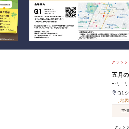
クラシッ
五月の風
〜ミニミ
Q1 
[ 地
主
クラシ