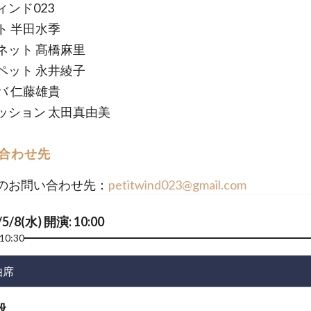
ィンド023
ト 半田水季
ネット 髙橋麻里
ペット 永井綾子
バ 仁藤雄貴
ッション 太田真由美
合わせ先
のお問い合わせ先：
petitwind023@gmail.com
/5/8(水) 開演: 10:00
10:30
由席
般