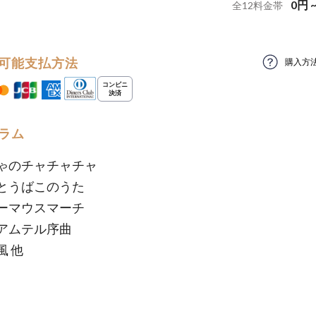
0
円
全
12
料金帯
可能支払方法
購入方
ラム
ゃのチャチャチャ
とうばこのうた
ーマウスマーチ
アムテル序曲
風 他