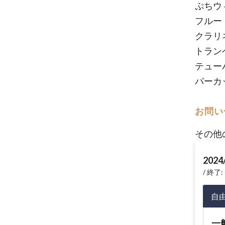
ぷちウ
フルー
クラリ
トラン
テュー
パーカ
お問い
その他
2024
終了: 
自
一