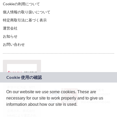
Cookieの利用について
個人情報の取り扱いについて
特定商取引法に基づく表示
運営会社
お知らせ
お問い合わせ
本サービスは、NTT
JASRAC許諾番号：
On our website we use some cookies. These are
ドコモグループの新
9024936001Y45037
規事業創出プログラ
necessary for our site to work properly and to give us
JASRAC許諾番号：
ム「docomo
9024936002Y45040
information about how our site is used.
STARTUP」を通じて
企画され、株式会社
teketにより運営され