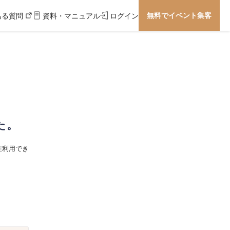
無料でイベント集客
ある質問
資料・マニュアル
ログイン
た。
在利用でき