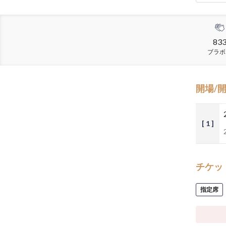
83
ブラボ
開場/
[ 1 ]
チケッ
指定席