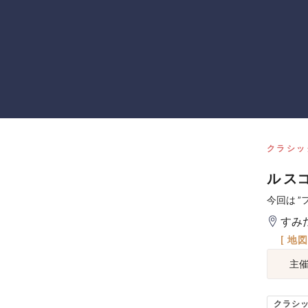
クラシッ
ル ス
今回は 
すみ
[ 地
主
クラシ