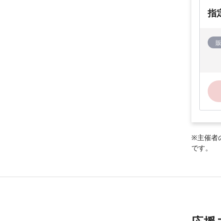
指
※主催者
です。