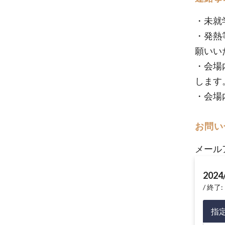
・未就
・発熱
願いい
・会場
します
・会場
お問い
メール
2024
終了: 
指