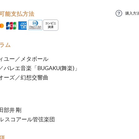
可能支払方法
購入方
ラム
ィユー／メタボール
／バレエ音楽「BUGAKU(舞楽)」
オーズ／幻想交響曲
田部井 剛
ル スコアール管弦楽団
項