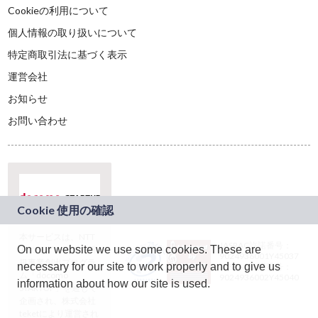
Cookieの利用について
個人情報の取り扱いについて
特定商取引法に基づく表示
運営会社
お知らせ
お問い合わせ
本サービスは、NTT
JASRAC許諾番号：
On our website we use some cookies. These are
ドコモグループの新
9024936001Y45037
規事業創出プログラ
necessary for our site to work properly and to give us
JASRAC許諾番号：
ム「docomo
9024936002Y45040
information about how our site is used.
STARTUP」を通じて
企画され、株式会社
teketにより運営され