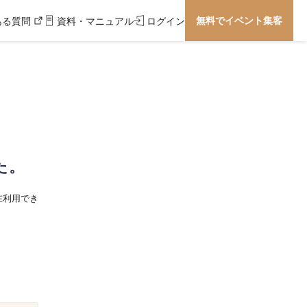
無料でイベント集客
ある質問
資料・マニュアル
ログイン
た。
在利用でき