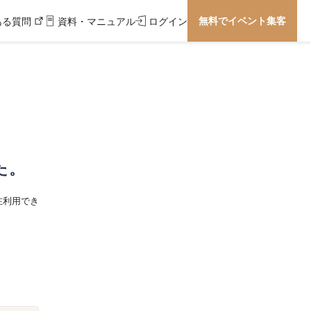
無料でイベント集客
ある質問
資料・マニュアル
ログイン
た。
在利用でき