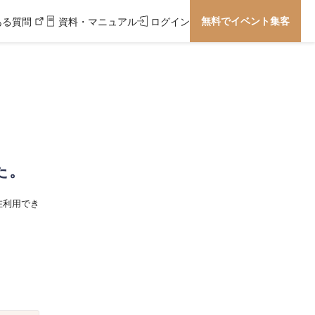
無料でイベント集客
ある質問
資料・マニュアル
ログイン
た。
在利用でき