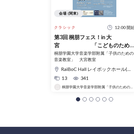
会場 (関東)
12:00 開
クラシック
第3回 桐朋フェス！in 大
宮 「こどものため
コンサート」〜出かけよう！音
桐朋学園大学音楽学部附属「子供のための
音楽教室」 大宮教室
の旅〜
RaiBoC Hall レイボックホール(市民会館おおみや) 5F リハーサルルーム・レクリエーションルーム
13
341
桐朋学園大学音楽学部附属「子供のための音楽教室 」大宮教室