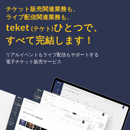
チケット販売関連業務も、
ライブ配信関連業務も、
teket
ひとつで、
(テケト)
すべて完結
します
！
リアルイベントもライブ配信もサポートする
電子チケット販売サービス