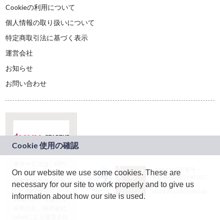
Cookieの利用について
個人情報の取り扱いについて
特定商取引法に基づく表示
運営会社
お知らせ
お問い合わせ
本サービスは、NTT
JASRAC許諾番号：
On our website we use some cookies. These are
ドコモグループの新
9024936001Y45037
規事業創出プログラ
necessary for our site to work properly and to give us
JASRAC許諾番号：
ム「docomo
9024936002Y45040
information about how our site is used.
STARTUP」を通じて
企画され、株式会社
teketにより運営され