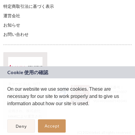
特定商取引法に基づく表示
運営会社
お知らせ
お問い合わせ
本サービスは、NTT
JASRAC許諾番号：
On our website we use some cookies. These are
ドコモグループの新
9024936001Y45037
規事業創出プログラ
necessary for our site to work properly and to give us
JASRAC許諾番号：
ム「docomo
9024936002Y45040
information about how our site is used.
STARTUP」を通じて
企画され、株式会社
teketにより運営され
ています。
Accept
Deny
(C) 2026 teket. all rights reserved.