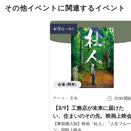
その他イベントに関連するイベント
9
8/
日
+ 他 5
会場 (関東)
0:00 開
アート・文化
【8/9】工務店が未来に届けた
い、住まいのその先。映画上映
【事前購入制】映画『杜人』『人生フルー
ツ』同時上映会