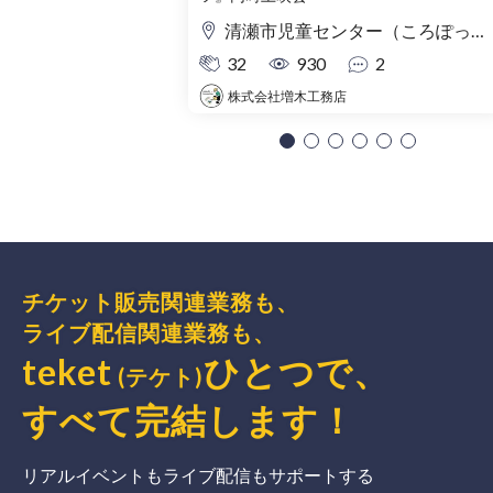
清瀬市児童センター（ころぽっくる）東京都清瀬市中清戸3-235-5
32
930
2
株式会社増木工務店
チケット販売関連業務も、
ライブ配信関連業務も、
teket
ひとつで、
(テケト)
すべて完結
します
！
リアルイベントもライブ配信もサポートする