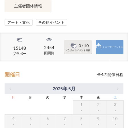
主催者団体情報
アート・文化
その他イベント
0
/ 10
2454
15148
シェアでイベント応
ブラボーでイベント応援
回閲覧
ブラボー
援
開催日
全
4
の開催日程
2025年 5月
日
月
火
水
木
金
土
1
2
3
4
5
6
7
8
9
10