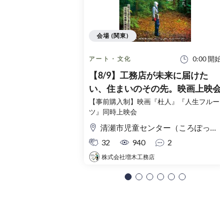
会場 (関東)
0:00 開
アート・文化
【8/9】工務店が未来に届けた
い、住まいのその先。映画上映
【事前購入制】映画『杜人』『人生フルー
ツ』同時上映会
清瀬市児童センター（ころぽっくる）東京都清瀬市中清戸3-235-5
32
940
2
株式会社増木工務店