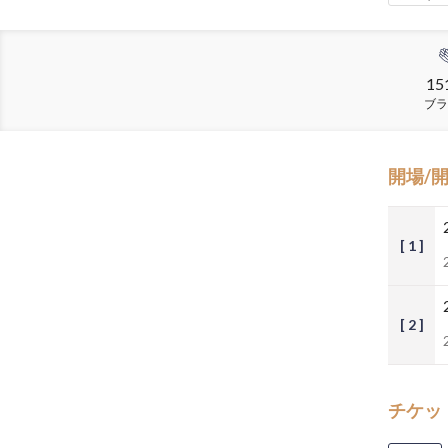
15
ブラ
開場/
[ 1 ]
[ 2 ]
チケッ