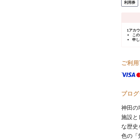
利用券
1アカ
この
申し
ご利用
プログ
神田の
施設と
な歴史
色の「