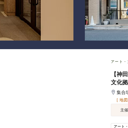
アート・
【神田
文化拠
集合
[ 地
主
アート