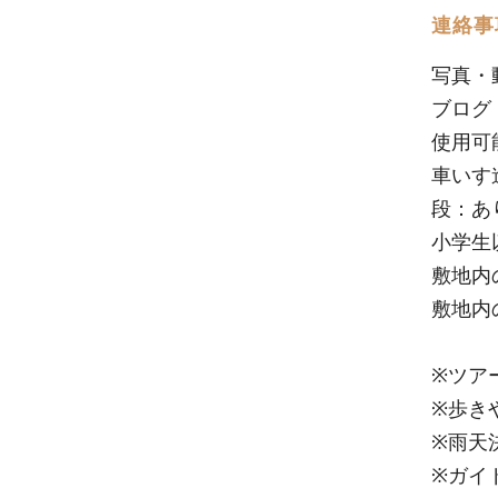
連絡事
写真・
ブログ
使用可
車いす
段：あ
小学生
敷地内
敷地内
※ツア
※歩き
※雨天
※ガイ