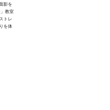
面影を
校」教室
ストレ
りを体