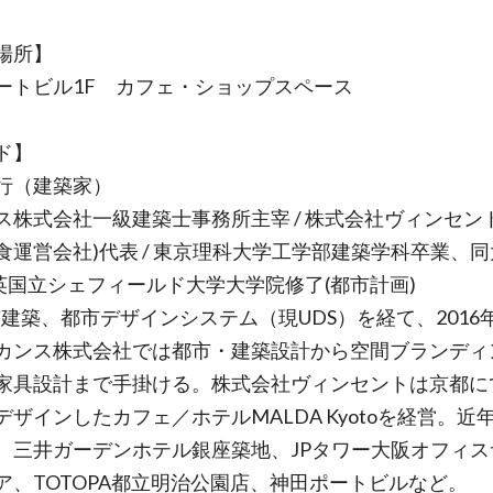
場所】
ートビル1F カフェ・ショップスペース
ド】
行（建築家）
ス株式会社一級建築士事務所主宰 / 株式会社ヴィンセント
食運営会社)代表 / 東京理科大学工学部建築学科卒業、
/ 英国立シェフィールド大学大学院修了(都市計画)
市建築、都市デザインシステム（現UDS）を経て、2016
カンス株式会社では都市・建築設計から空間ブランディ
家具設計まで手掛ける。株式会社ヴィンセントは京都に
デザインしたカフェ／ホテルMALDA Kyotoを経営。近
、三井ガーデンホテル銀座築地、JPタワー大阪オフィス
ア、TOTOPA都立明治公園店、神田ポートビルなど。