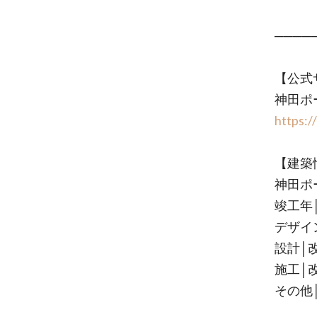
────
【公式
神田ポ
https:/
【建築
神田ポ
竣工年│
デザイ
設計│
施工│
その他