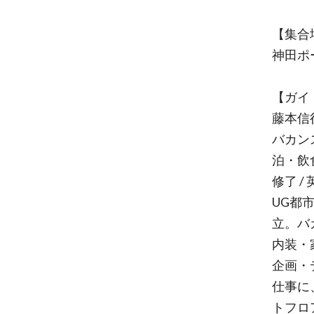
【集合
神田ポ
【ガイ
藤本信
バカン
泊・飲
修了 
UG都
立。バ
内装・
企画・
仕事に
トフロ