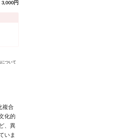
3,000
円
法について
化複合
文化的
ど、異
ていま