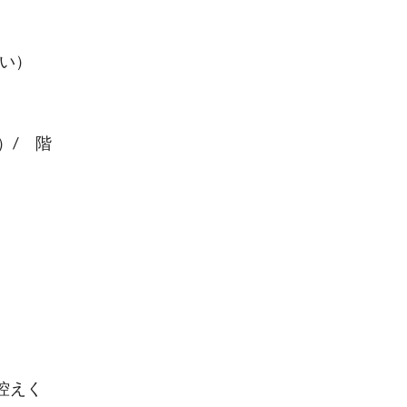
い）
）/ 階
控えく