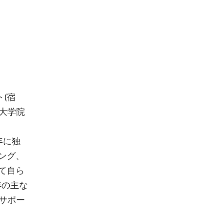
(宿
同大学院
年に独
ング、
て自ら
年の主な
サポー