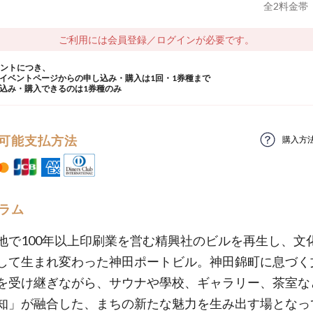
全
2
料金帯
ご利用には会員登録／ログインが必要です。
ウントにつき、
イベントページからの申し込み・購入は1回・1券種まで
込み・購入できるのは1券種のみ
可能支払方法
購入方
ラム
地で100年以上印刷業を営む精興社のビルを再生し、文
して生まれ変わった神田ポートビル。神田錦町に息づく
を受け継ぎながら、サウナや學校、ギャラリー、茶室な
知」が融合した、まちの新たな魅力を生み出す場となっ