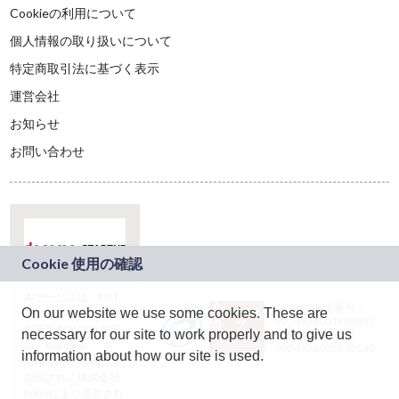
Cookieの利用について
個人情報の取り扱いについて
特定商取引法に基づく表示
運営会社
お知らせ
お問い合わせ
本サービスは、NTT
JASRAC許諾番号：
On our website we use some cookies. These are
ドコモグループの新
9024936001Y45037
規事業創出プログラ
necessary for our site to work properly and to give us
JASRAC許諾番号：
ム「docomo
9024936002Y45040
information about how our site is used.
STARTUP」を通じて
企画され、株式会社
teketにより運営され