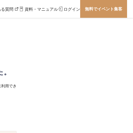
無料でイベント集客
ある質問
資料・マニュアル
ログイン
た。
在利用でき