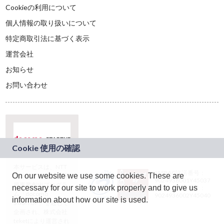
Cookieの利用について
個人情報の取り扱いについて
特定商取引法に基づく表示
運営会社
お知らせ
お問い合わせ
本サービスは、NTT
JASRAC許諾番号：
On our website we use some cookies. These are
ドコモグループの新
9024936001Y45037
規事業創出プログラ
necessary for our site to work properly and to give us
JASRAC許諾番号：
ム「docomo
9024936002Y45040
information about how our site is used.
STARTUP」を通じて
企画され、株式会社
teketにより運営され