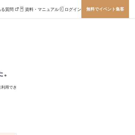
無料でイベント集客
ある質問
資料・マニュアル
ログイン
た。
在利用でき