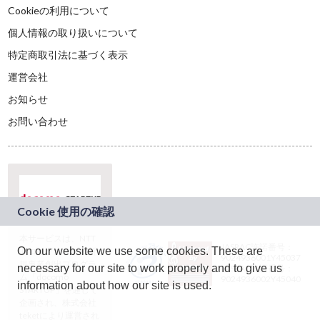
Cookieの利用について
個人情報の取り扱いについて
特定商取引法に基づく表示
運営会社
お知らせ
お問い合わせ
本サービスは、NTT
JASRAC許諾番号：
On our website we use some cookies. These are
ドコモグループの新
9024936001Y45037
規事業創出プログラ
necessary for our site to work properly and to give us
JASRAC許諾番号：
ム「docomo
9024936002Y45040
information about how our site is used.
STARTUP」を通じて
企画され、株式会社
teketにより運営され