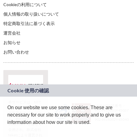
Cookieの利用について
個人情報の取り扱いについて
特定商取引法に基づく表示
運営会社
お知らせ
お問い合わせ
本サービスは、NTT
JASRAC許諾番号：
On our website we use some cookies. These are
ドコモグループの新
9024936001Y45037
規事業創出プログラ
necessary for our site to work properly and to give us
JASRAC許諾番号：
ム「docomo
9024936002Y45040
information about how our site is used.
STARTUP」を通じて
企画され、株式会社
teketにより運営され