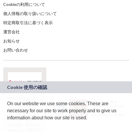
Cookieの利用について
個人情報の取り扱いについて
特定商取引法に基づく表示
運営会社
お知らせ
お問い合わせ
本サービスは、NTT
JASRAC許諾番号：
On our website we use some cookies. These are
ドコモグループの新
9024936001Y45037
規事業創出プログラ
necessary for our site to work properly and to give us
JASRAC許諾番号：
ム「docomo
9024936002Y45040
information about how our site is used.
STARTUP」を通じて
企画され、株式会社
teketにより運営され