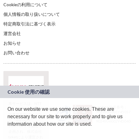
Cookieの利用について
個人情報の取り扱いについて
特定商取引法に基づく表示
運営会社
お知らせ
お問い合わせ
本サービスは、NTT
JASRAC許諾番号：
On our website we use some cookies. These are
ドコモグループの新
9024936001Y45037
規事業創出プログラ
necessary for our site to work properly and to give us
JASRAC許諾番号：
ム「docomo
9024936002Y45040
information about how our site is used.
STARTUP」を通じて
企画され、株式会社
teketにより運営され