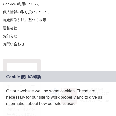
Cookieの利用について
個人情報の取り扱いについて
特定商取引法に基づく表示
運営会社
お知らせ
お問い合わせ
本サービスは、NTT
JASRAC許諾番号：
On our website we use some cookies. These are
ドコモグループの新
9024936001Y45037
規事業創出プログラ
necessary for our site to work properly and to give us
JASRAC許諾番号：
ム「docomo
9024936002Y45040
information about how our site is used.
STARTUP」を通じて
企画され、株式会社
teketにより運営され