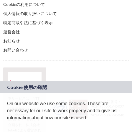
Cookieの利用について
個人情報の取り扱いについて
特定商取引法に基づく表示
運営会社
お知らせ
お問い合わせ
本サービスは、NTT
JASRAC許諾番号：
On our website we use some cookies. These are
ドコモグループの新
9024936001Y45037
規事業創出プログラ
necessary for our site to work properly and to give us
JASRAC許諾番号：
ム「docomo
9024936002Y45040
information about how our site is used.
STARTUP」を通じて
企画され、株式会社
teketにより運営され