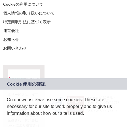
Cookieの利用について
個人情報の取り扱いについて
特定商取引法に基づく表示
運営会社
お知らせ
お問い合わせ
本サービスは、NTT
JASRAC許諾番号：
On our website we use some cookies. These are
ドコモグループの新
9024936001Y45037
規事業創出プログラ
necessary for our site to work properly and to give us
JASRAC許諾番号：
ム「docomo
9024936002Y45040
information about how our site is used.
STARTUP」を通じて
企画され、株式会社
teketにより運営され