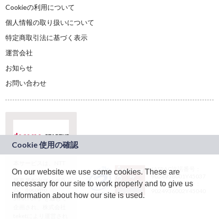
Cookieの利用について
個人情報の取り扱いについて
特定商取引法に基づく表示
運営会社
お知らせ
お問い合わせ
本サービスは、NTT
JASRAC許諾番号：
On our website we use some cookies. These are
ドコモグループの新
9024936001Y45037
規事業創出プログラ
necessary for our site to work properly and to give us
JASRAC許諾番号：
ム「docomo
9024936002Y45040
information about how our site is used.
STARTUP」を通じて
企画され、株式会社
teketにより運営され