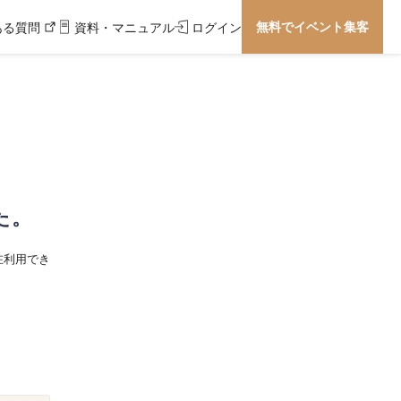
無料でイベント集客
ある質問
資料・マニュアル
ログイン
た。
在利用でき