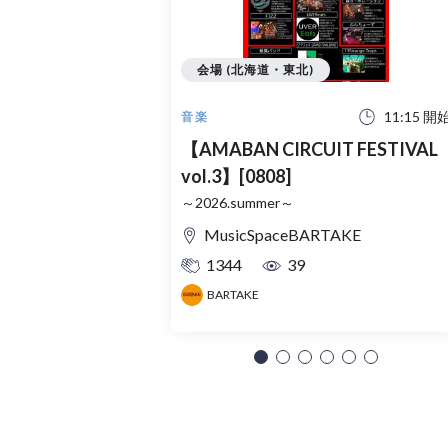
会場 (北海道・東北)
11:15 開
音楽
【AMABAN CIRCUIT FESTIVAL
vol.3】[0808]
～2026.summer～
MusicSpaceBARTAKE
1344
39
BARTAKE