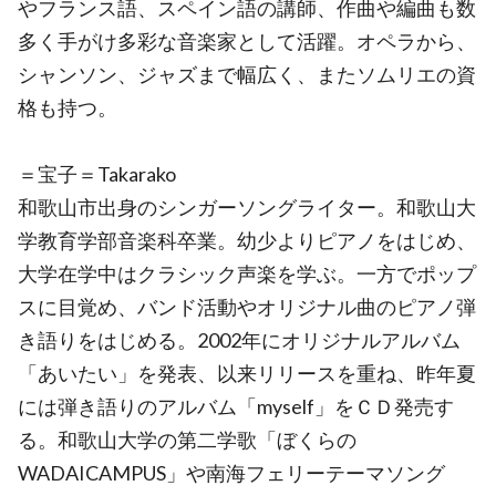
やフランス語、スペイン語の講師、作曲や編曲も数
多く手がけ多彩な音楽家として活躍。オペラから、
シャンソン、ジャズまで幅広く、またソムリエの資
格も持つ。
＝宝子＝Takarako
和歌山市出身のシンガーソングライター。和歌山大
学教育学部音楽科卒業。幼少よりピアノをはじめ、
大学在学中はクラシック声楽を学ぶ。一方でポップ
スに目覚め、バンド活動やオリジナル曲のピアノ弾
き語りをはじめる。2002年にオリジナルアルバム
「あいたい」を発表、以来リリースを重ね、昨年夏
には弾き語りのアルバム「myself」をＣＤ発売す
る。和歌山大学の第二学歌「ぼくらの
WADAICAMPUS」や南海フェリーテーマソング