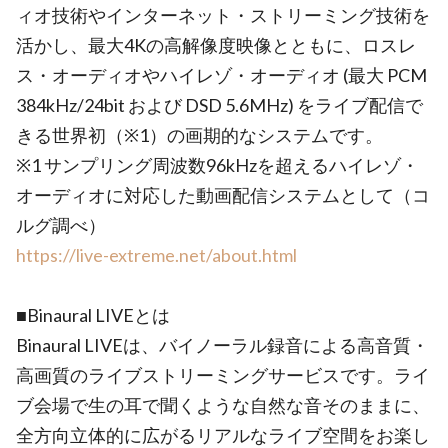
ィオ技術やインターネット・ストリーミング技術を
活かし、最大4Kの高解像度映像とともに、ロスレ
ス・オーディオやハイレゾ・オーディオ (最大 PCM
384kHz/24bit および DSD 5.6MHz) をライブ配信で
きる世界初（※1）の画期的なシステムです。
※1 サンプリング周波数96kHzを超えるハイレゾ・
オーディオに対応した動画配信システムとして（コ
ルグ調べ）
https://live-extreme.net/about.html
■Binaural LIVEとは
Binaural LIVEは、バイノーラル録音による高音質・
高画質のライブストリーミングサービスです。ライ
ブ会場で生の耳で聞くような自然な音そのままに、
全方向立体的に広がるリアルなライブ空間をお楽し