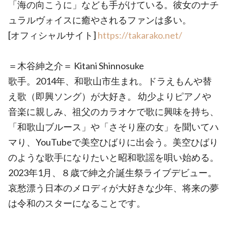
「海の向こうに」なども手がけている。彼女のナチ
ュラルヴォイスに癒やされるファンは多い。
[オフィシャルサイト]
https://takarako.net/
＝木谷紳之介＝ Kitani Shinnosuke
歌手。2014年、和歌山市生まれ。ドラえもんや替
え歌（即興ソング）が大好き。 幼少よりピアノや
音楽に親しみ、祖父のカラオケで歌に興味を持ち、
「和歌山ブルース」や「さそり座の女」を聞いてハ
マり、YouTubeで美空ひばりに出会う。美空ひばり
のような歌手になりたいと昭和歌謡を唄い始める。
2023年1月、８歳で紳之介誕生祭ライブデビュー。
哀愁漂う日本のメロディが大好きな少年、将来の夢
は令和のスターになることです。