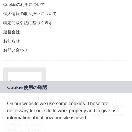
Cookieの利用について
個人情報の取り扱いについて
特定商取引法に基づく表示
運営会社
お知らせ
お問い合わせ
本サービスは、NTT
JASRAC許諾番号：
On our website we use some cookies. These are
ドコモグループの新
9024936001Y45037
規事業創出プログラ
necessary for our site to work properly and to give us
JASRAC許諾番号：
ム「docomo
9024936002Y45040
information about how our site is used.
STARTUP」を通じて
企画され、株式会社
teketにより運営され