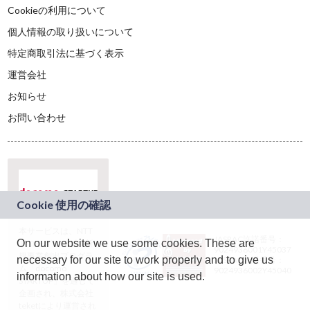
Cookieの利用について
個人情報の取り扱いについて
特定商取引法に基づく表示
運営会社
お知らせ
お問い合わせ
本サービスは、NTT
JASRAC許諾番号：
On our website we use some cookies. These are
ドコモグループの新
9024936001Y45037
規事業創出プログラ
necessary for our site to work properly and to give us
JASRAC許諾番号：
ム「docomo
9024936002Y45040
information about how our site is used.
STARTUP」を通じて
企画され、株式会社
teketにより運営され