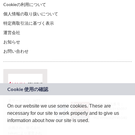
Cookieの利用について
個人情報の取り扱いについて
特定商取引法に基づく表示
運営会社
お知らせ
お問い合わせ
本サービスは、NTT
JASRAC許諾番号：
On our website we use some cookies. These are
ドコモグループの新
9024936001Y45037
規事業創出プログラ
necessary for our site to work properly and to give us
JASRAC許諾番号：
ム「docomo
9024936002Y45040
information about how our site is used.
STARTUP」を通じて
企画され、株式会社
teketにより運営され