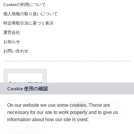
Cookieの利用について
個人情報の取り扱いについて
特定商取引法に基づく表示
運営会社
お知らせ
お問い合わせ
本サービスは、NTT
JASRAC許諾番号：
On our website we use some cookies. These are
ドコモグループの新
9024936001Y45037
規事業創出プログラ
necessary for our site to work properly and to give us
JASRAC許諾番号：
ム「docomo
9024936002Y45040
information about how our site is used.
STARTUP」を通じて
企画され、株式会社
teketにより運営され