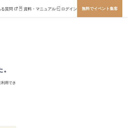
無料でイベント集客
ある質問
資料・マニュアル
ログイン
た。
在利用でき