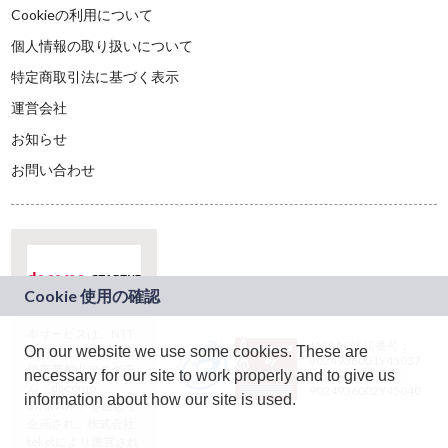
Cookieの利用について
個人情報の取り扱いについて
特定商取引法に基づく表示
運営会社
お知らせ
お問い合わせ
本サービスは、NTT
JASRAC許諾番号：
On our website we use some cookies. These are
ドコモグループの新
9024936001Y45037
規事業創出プログラ
necessary for our site to work properly and to give us
JASRAC許諾番号：
ム「docomo
9024936002Y45040
information about how our site is used.
STARTUP」を通じて
企画され、株式会社
teketにより運営され