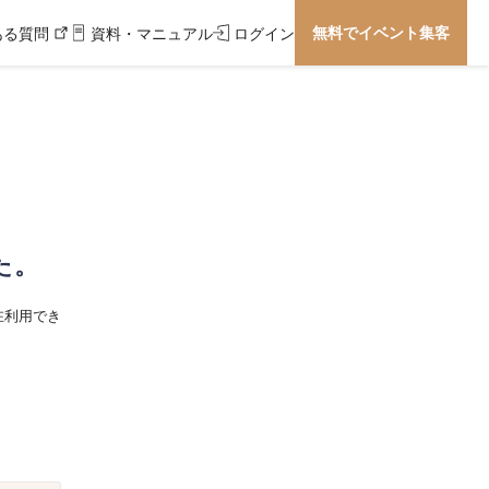
無料でイベント集客
ある質問
資料・マニュアル
ログイン
た。
在利用でき