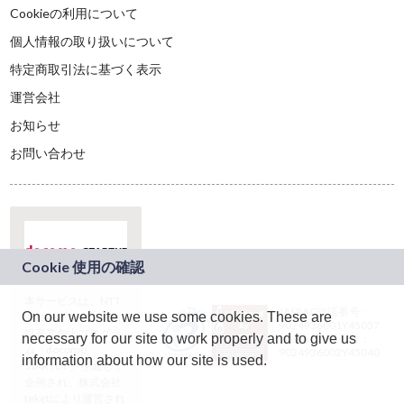
Cookieの利用について
個人情報の取り扱いについて
特定商取引法に基づく表示
運営会社
お知らせ
お問い合わせ
本サービスは、NTT
JASRAC許諾番号：
On our website we use some cookies. These are
ドコモグループの新
9024936001Y45037
規事業創出プログラ
necessary for our site to work properly and to give us
JASRAC許諾番号：
ム「docomo
9024936002Y45040
information about how our site is used.
STARTUP」を通じて
企画され、株式会社
teketにより運営され