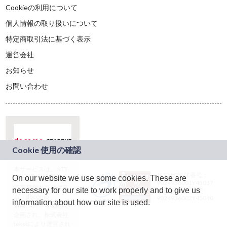
Cookieの利用について
個人情報の取り扱いについて
特定商取引法に基づく表示
運営会社
お知らせ
お問い合わせ
本サービスは、NTT
JASRAC許諾番号：
On our website we use some cookies. These are
ドコモグループの新
9024936001Y45037
規事業創出プログラ
necessary for our site to work properly and to give us
JASRAC許諾番号：
ム「docomo
9024936002Y45040
information about how our site is used.
STARTUP」を通じて
企画され、株式会社
teketにより運営され