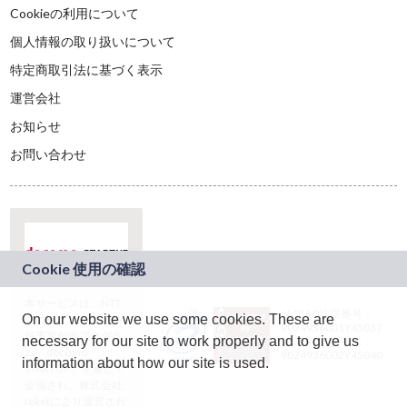
Cookieの利用について
個人情報の取り扱いについて
特定商取引法に基づく表示
運営会社
お知らせ
お問い合わせ
本サービスは、NTT
JASRAC許諾番号：
On our website we use some cookies. These are
ドコモグループの新
9024936001Y45037
規事業創出プログラ
necessary for our site to work properly and to give us
JASRAC許諾番号：
ム「docomo
9024936002Y45040
information about how our site is used.
STARTUP」を通じて
企画され、株式会社
teketにより運営され