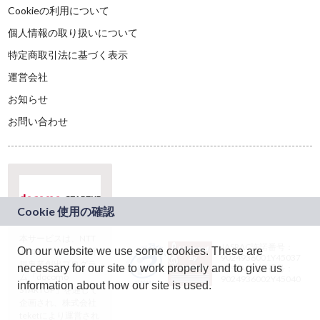
Cookieの利用について
個人情報の取り扱いについて
特定商取引法に基づく表示
運営会社
お知らせ
お問い合わせ
本サービスは、NTT
JASRAC許諾番号：
On our website we use some cookies. These are
ドコモグループの新
9024936001Y45037
規事業創出プログラ
necessary for our site to work properly and to give us
JASRAC許諾番号：
ム「docomo
9024936002Y45040
information about how our site is used.
STARTUP」を通じて
企画され、株式会社
teketにより運営され