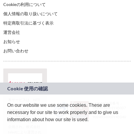
Cookieの利用について
個人情報の取り扱いについて
特定商取引法に基づく表示
運営会社
お知らせ
お問い合わせ
本サービスは、NTT
JASRAC許諾番号：
On our website we use some cookies. These are
ドコモグループの新
9024936001Y45037
規事業創出プログラ
necessary for our site to work properly and to give us
JASRAC許諾番号：
ム「docomo
9024936002Y45040
information about how our site is used.
STARTUP」を通じて
企画され、株式会社
teketにより運営され