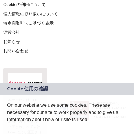
Cookieの利用について
個人情報の取り扱いについて
特定商取引法に基づく表示
運営会社
お知らせ
お問い合わせ
本サービスは、NTT
JASRAC許諾番号：
On our website we use some cookies. These are
ドコモグループの新
9024936001Y45037
規事業創出プログラ
necessary for our site to work properly and to give us
JASRAC許諾番号：
ム「docomo
9024936002Y45040
information about how our site is used.
STARTUP」を通じて
企画され、株式会社
teketにより運営され