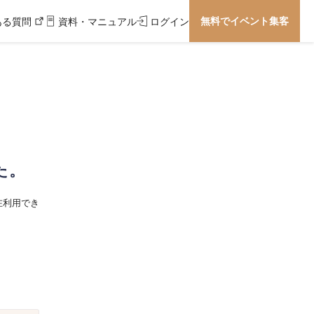
無料でイベント集客
ある質問
資料・マニュアル
ログイン
た。
在利用でき