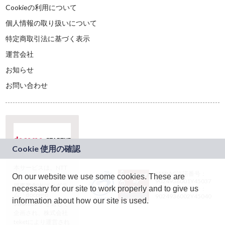
Cookieの利用について
個人情報の取り扱いについて
特定商取引法に基づく表示
運営会社
お知らせ
お問い合わせ
本サービスは、NTT
JASRAC許諾番号：
On our website we use some cookies. These are
ドコモグループの新
9024936001Y45037
規事業創出プログラ
necessary for our site to work properly and to give us
JASRAC許諾番号：
ム「docomo
9024936002Y45040
information about how our site is used.
STARTUP」を通じて
企画され、株式会社
teketにより運営され