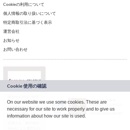
Cookieの利用について
個人情報の取り扱いについて
特定商取引法に基づく表示
運営会社
お知らせ
お問い合わせ
本サービスは、NTT
JASRAC許諾番号：
On our website we use some cookies. These are
ドコモグループの新
9024936001Y45037
規事業創出プログラ
necessary for our site to work properly and to give us
JASRAC許諾番号：
ム「docomo
9024936002Y45040
information about how our site is used.
STARTUP」を通じて
企画され、株式会社
teketにより運営され